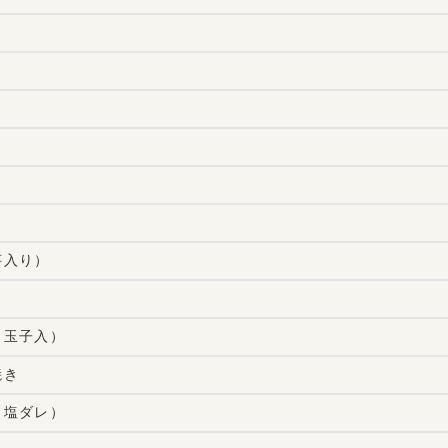
芋入り）
（玉子入）
焼き
（塩ダレ）