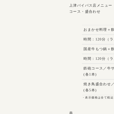
上津バイパス店メニュー
コース・盛合わせ
おまかせ料理＋
時間：120分（
国産牛もつ鍋＋
時間：120分（
鉄砲コース／牛
(各1本)
焼き鳥盛合わせ
(各5本)
・表示価格は全て税込
串