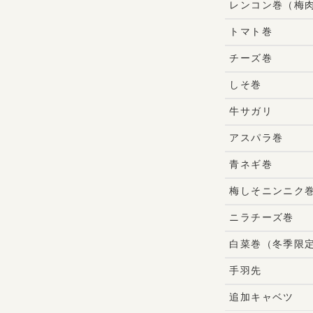
レンコン巻（梅
トマト巻
チーズ巻
しそ巻
牛サガリ
アスパラ巻
青ネギ巻
梅しそニンニク
ニラチーズ巻
白菜巻（冬季限
手羽先
追加キャベツ